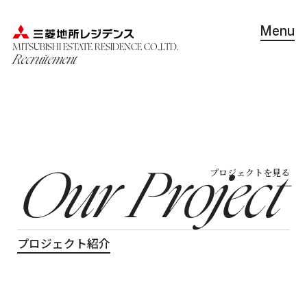
Menu
MITSUBISHI ESTATE RESIDENCE CO.,LTD.
Recruitement
Company
三菱地所レジデンスを知る
Interview
プロジェクトを見る
Our Project
働く人を知る
Our Project
プロジェクトを見る
Working Environment
プロジェクト紹介
働く環境を知る
Recruitment Information