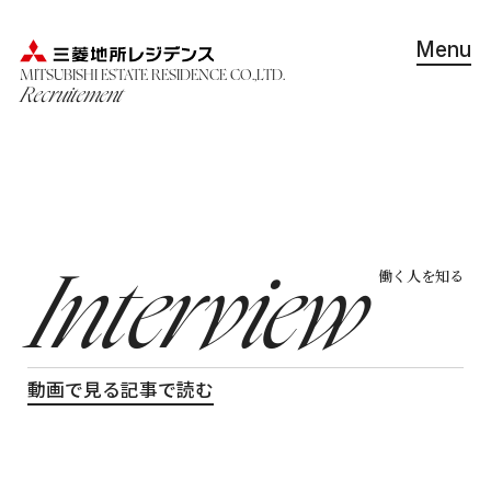
Menu
MITSUBISHI ESTATE RESIDENCE CO.,LTD.
Close
Recruitement
Company
三菱地所レジデンスを知る
Interview
働く人を知る
Interview
働く人を知る
Our Project
プロジェクトを見る
Working Environment
動画で見る
記事で読む
働く環境を知る
Recruitment Information